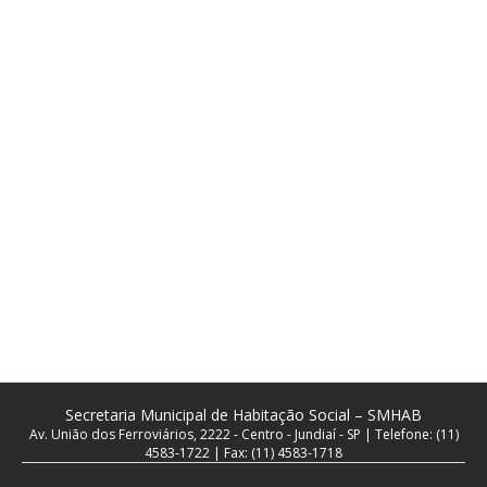
Secretaria Municipal de Habitação Social – SMHAB
Av. União dos Ferroviários, 2222 - Centro - Jundiaí - SP | Telefone: (11)
4583-1722 | Fax: (11) 4583-1718