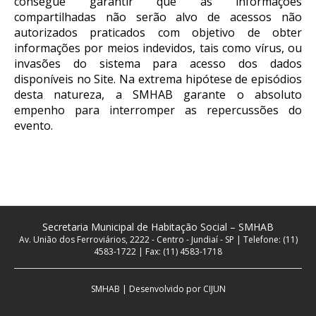
consegue garantir que as informações
compartilhadas não serão alvo de acessos não
autorizados praticados com objetivo de obter
informações por meios indevidos, tais como vírus, ou
invasões do sistema para acesso dos dados
disponíveis no Site. Na extrema hipótese de episódios
desta natureza, a SMHAB garante o absoluto
empenho para interromper as repercussões do
evento.
Secretaria Municipal de Habitação Social – SMHAB
Av. União dos Ferroviários, 2222 - Centro - Jundiaí - SP | Telefone: (11)
4583-1722 | Fax: (11) 4583-1718
SMHAB | Desenvolvido por
CIJUN